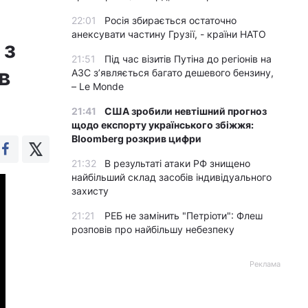
22:01
Росія збирається остаточно
анексувати частину Грузії, - країни НАТО
 з
21:51
Під час візитів Путіна до регіонів на
в
АЗС з’являється багато дешевого бензину,
– Le Monde
21:41
США зробили невтішний прогноз
щодо експорту українського збіжжя:
Bloomberg розкрив цифри
21:32
В результаті атаки РФ знищено
найбільший склад засобів індивідуального
захисту
21:21
РЕБ не замінить "Петріоти": Флеш
розповів про найбільшу небезпеку
Реклама