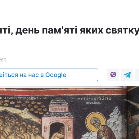
ті, день пам'яті яких святк
260
іться на нас в Google