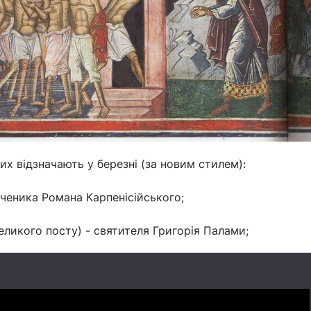
ких відзначають у березні (за новим стилем):
ченика Романа Карпенісійського;
еликого посту) - святителя Григорія Палами;