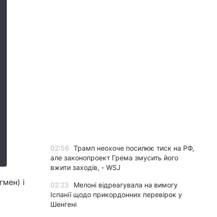
02:56
Трамп неохоче посилює тиск на РФ,
але законопроект Грема змусить його
вжити заходів, - WSJ
гмен) і
02:23
Мелоні відреагувала на вимогу
Іспанії щодо прикордонних перевірок у
Шенгені