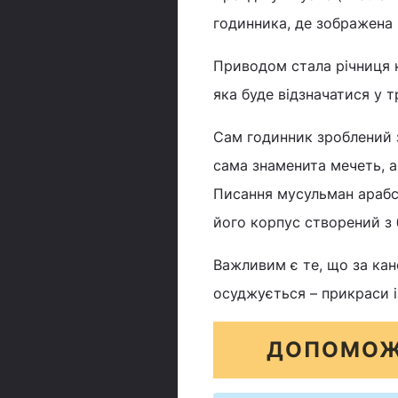
годинника, де зображена
Приводом стала річниця 
яка буде відзначатися у т
Сам годинник зроблений 
сама знаменита мечеть, а
Писання мусульман арабс
його корпус створений з б
Важливим є те, що за кано
осуджується – прикраси і
ДОПОМОЖ