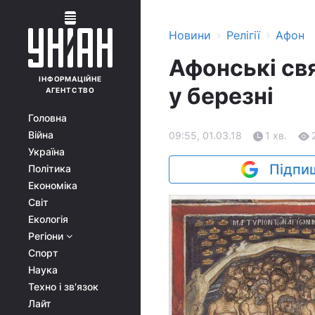
›
›
Новини
Релігії
Афон
Афонські свя
ІНФОРМАЦІЙНЕ
у березні
АГЕНТСТВО
Головна
Війна
09:55, 01.03.18
1 хв.
Україна
Підпиш
Політика
Економіка
Світ
Екологія
Регіони
Спорт
Наука
Техно і зв'язок
Лайт