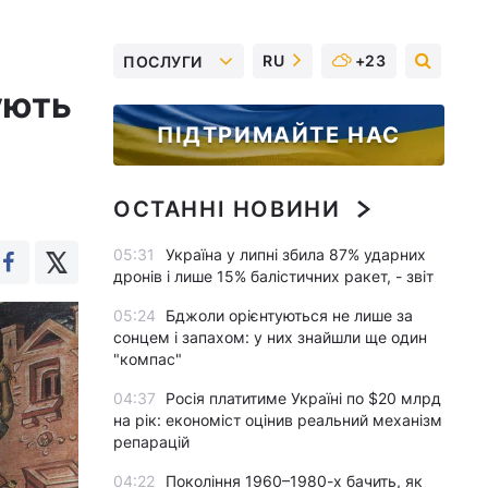
RU
+23
ПОСЛУГИ
ують
ПІДТРИМАЙТЕ НАС
ОСТАННІ НОВИНИ
05:31
Україна у липні збила 87% ударних
дронів і лише 15% балістичних ракет, - звіт
05:24
Бджоли орієнтуються не лише за
сонцем і запахом: у них знайшли ще один
"компас"
04:37
Росія платитиме Україні по $20 млрд
на рік: економіст оцінив реальний механізм
репарацій
04:22
Покоління 1960–1980-х бачить, як