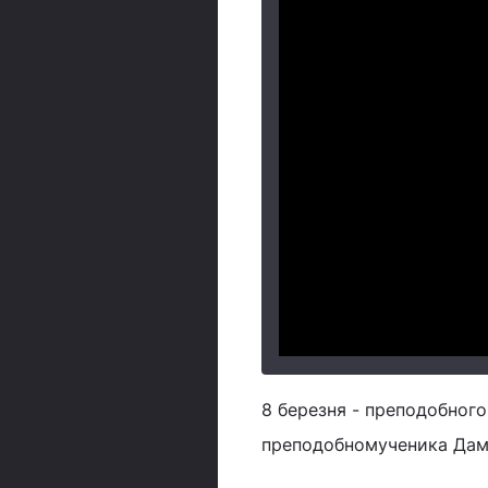
8 березня - преподобного
преподобномученика Дамі