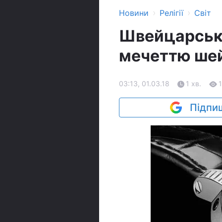
›
›
Новини
Релігії
Світ
Швейцарськи
мечеттю шейх
03:13, 01.03.18
1 хв.
Підпиш