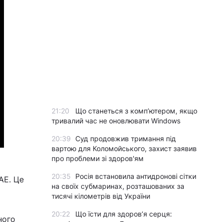
21:20
Що станеться з комп’ютером, якщо
тривалий час не оновлювати Windows
20:39
Суд продовжив тримання під
вартою для Коломойського, захист заявив
про проблеми зі здоров'ям
20:35
Росія встановила антидронові сітки
АЕ. Це
на своїх субмаринах, розташованих за
тисячі кілометрів від України
20:22
Що їсти для здоров’я серця:
ного