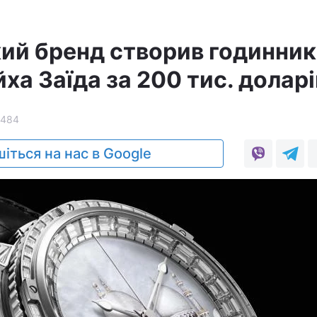
й бренд створив годинник
а Заїда за 200 тис. доларі
1484
іться на нас в Google