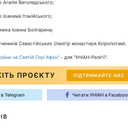
о Агапія Ватопедського;
 Іоакима Ітакійського;
еника Іоанна Болгарина;
учеників Севастійських (панігір монастиря Ксіропотам).
аїни на Святій Горі Афон"
- для "УНІАН-Релігії".
ІТЬ ПРОЄКТУ
ПІДТРИМАЙТЕ НАС
 в Telegram
Читати УНІАН в Faceboo
ІВ