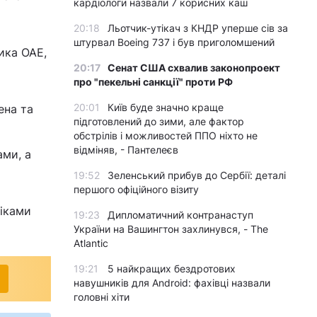
кардіологи назвали 7 корисних каш
20:18
Льотчик-утікач з КНДР уперше сів за
штурвал Boeing 737 і був приголомшений
ика ОАЕ,
20:17
Сенат США схвалив законопроект
про "пекельні санкції" проти РФ
20:01
Київ буде значно краще
ена та
підготовлений до зими, але фактор
о
обстрілів і можливостей ППО ніхто не
відміняв, - Пантелеєв
ми, а
19:52
Зеленський прибув до Сербії: деталі
першого офіційного візиту
віками
19:23
Дипломатичний контранаступ
України на Вашингтон захлинувся, - The
Atlantic
19:21
5 найкращих бездротових
навушників для Android: фахівці назвали
головні хіти