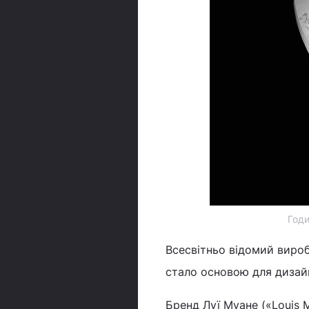
Годи
Всесвітньо відомий виро
стало основою для дизайн
Бренд Луї Муане («Louis 