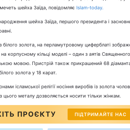
 мечеть шейха Заїда, повідомляє
Islam-today.
народження шейха Заїда, першого президента і засновн
равні.
з білого золота, на перламутровому циферблаті зображ
 на корпусному кільці моделі – один з аятів Священног
ькою мовою. Пристрій також прикрашений 68 діаманта
ілого золота у 18 карат.
нами ісламської релігії носіння виробів із золота чоло
з цього металу дозволяється носити тільки жінкам.
ІТЬ ПРОЄКТУ
ПІДТРИМАЙТЕ НАС