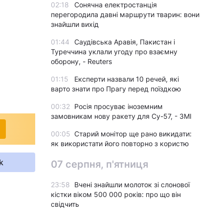
02:18
Сонячна електростанція
перегородила давні маршрути тварин: вони
знайшли вихід
01:44
Саудівська Аравія, Пакистан і
Туреччина уклали угоду про взаємну
оборону, - Reuters
01:15
Експерти назвали 10 речей, які
варто знати про Прагу перед поїздкою
00:32
Росія просуває іноземним
замовникам нову ракету для Су-57, - ЗМІ
00:05
Старий монітор ще рано викидати:
як використати його повторно з користю
k
07 серпня, п'ятниця
23:58
Вчені знайшли молоток зі слонової
кістки віком 500 000 років: про що він
свідчить