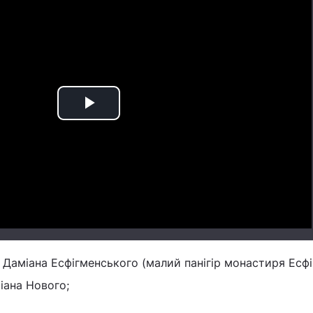
Play
Video
 Даміана Есфігменського (малий панігір монастиря Есфі
ана Нового;