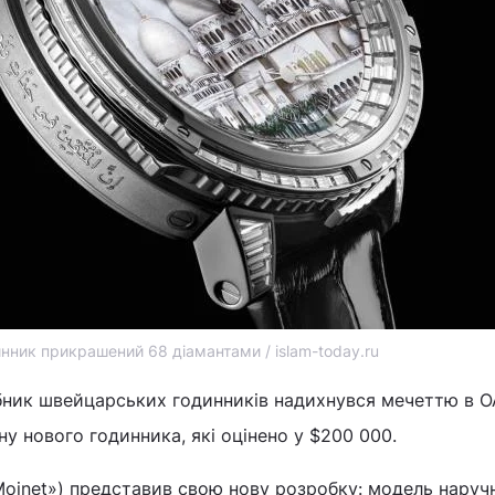
нник прикрашений 68 діамантами / islam-today.ru
бник швейцарських годинників надихнувся мечеттю в О
у нового годинника, які оцінено у $200 000.
Moinet») представив свою нову розробку: модель наруч