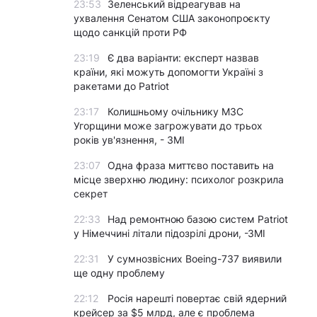
23:53
Зеленський відреагував на
ухвалення Сенатом США законопроєкту
щодо санкцій проти РФ
23:19
Є два варіанти: експерт назвав
країни, які можуть допомогти Україні з
ракетами до Patriot
23:17
Колишньому очільнику МЗС
Угорщини може загрожувати до трьох
років ув'язнення, - ЗМІ
23:07
Одна фраза миттєво поставить на
місце зверхню людину: психолог розкрила
секрет
22:33
Над ремонтною базою систем Patriot
у Німеччині літали підозрілі дрони, -ЗМІ
22:31
У сумнозвісних Boeing-737 виявили
ще одну проблему
22:12
Росія нарешті повертає свій ядерний
крейсер за $5 млрд, але є проблема